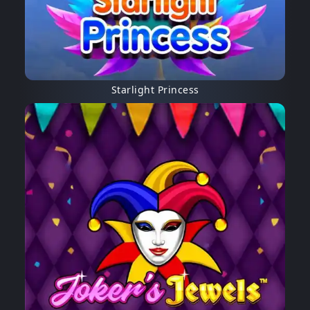
Starlight Princess