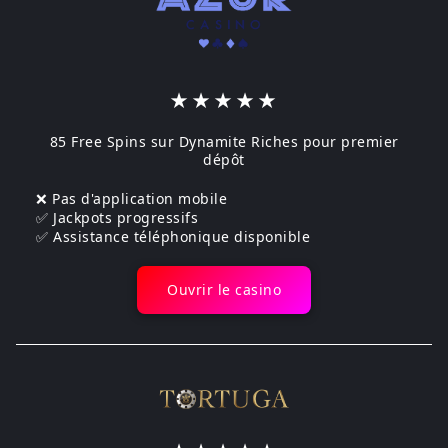
★★★★★
85 Free Spins sur Dynamite Riches pour premier
dépôt
❌ Pas d'application mobile
✅ Jackpots progressifs
✅ Assistance téléphonique disponible
Ouvrir le casino