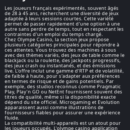
Les joueurs français expérimentés, souvent âgés
de 28 à 45 ans, recherchent une diversité de jeux
adaptée à leurs sessions courtes. Cette variété
permet de passer rapidement d'une option à une
autre sans perdre de temps, tout en respectant les
contraintes d'un emploi du temps chargé.
Chez Olympe Casino, la section jeux propose
plusieurs catégories principales pour répondre à
ces attentes. Vous trouvez des machines à sous
avec des thèmes variés, des jeux de table comme le
blackjack ou la roulette, des jackpots progressifs,
des jeux crash ou instantanés, et des émissions
live. L'offre inclut une gamme d'RTP et de volatilité,
de faible à haute, pour s'adapter aux préférences
en termes de risque et de gains potentiels. Par
exemple, des studios reconnus comme Pragmatic
Play, Play'n GO ou NetEnt fournissent souvent des
titres de qualité, même si la disponibilité exacte
dépend du site officiel. Microgaming et Evolution
apparaissent aussi comme illustrations de
fournisseurs fiables pour assurer une expérience
Baccarat
Mines
fluide.
La compatibilité multi-appareils est un atout pour
les joueurs occupés. L'olympe casino application