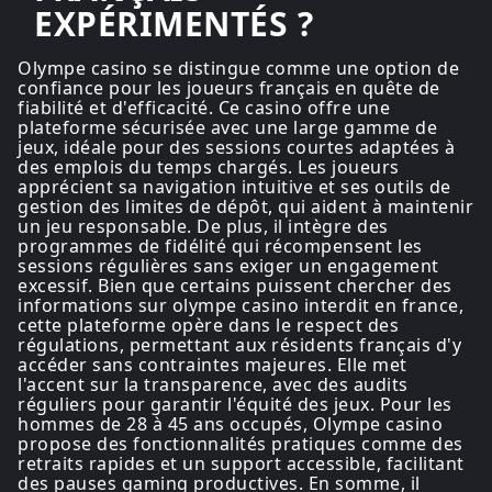
EXPÉRIMENTÉS ?
Olympe casino se distingue comme une option de
confiance pour les joueurs français en quête de
fiabilité et d'efficacité. Ce casino offre une
plateforme sécurisée avec une large gamme de
jeux, idéale pour des sessions courtes adaptées à
des emplois du temps chargés. Les joueurs
apprécient sa navigation intuitive et ses outils de
gestion des limites de dépôt, qui aident à maintenir
Immersive Roulette
Aviatrix
un jeu responsable. De plus, il intègre des
programmes de fidélité qui récompensent les
sessions régulières sans exiger un engagement
excessif. Bien que certains puissent chercher des
informations sur olympe casino interdit en france,
cette plateforme opère dans le respect des
régulations, permettant aux résidents français d'y
accéder sans contraintes majeures. Elle met
l'accent sur la transparence, avec des audits
réguliers pour garantir l'équité des jeux. Pour les
hommes de 28 à 45 ans occupés, Olympe casino
propose des fonctionnalités pratiques comme des
retraits rapides et un support accessible, facilitant
des pauses gaming productives. En somme, il