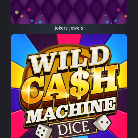
Jokers Jewels