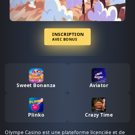
INSCRIPTION
AVEC BONUS
Sweet Bonanza
Aviator
Plinko
Crazy Time
Olympe Casino est une plateforme licenciée et de