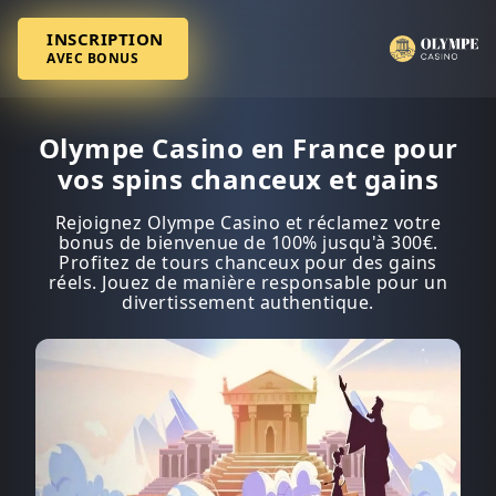
INSCRIPTION
AVEC BONUS
Olympe Casino en France pour
vos spins chanceux et gains
Rejoignez Olympe Casino et réclamez votre
bonus de bienvenue de 100% jusqu'à 300€.
Profitez de tours chanceux pour des gains
réels. Jouez de manière responsable pour un
divertissement authentique.