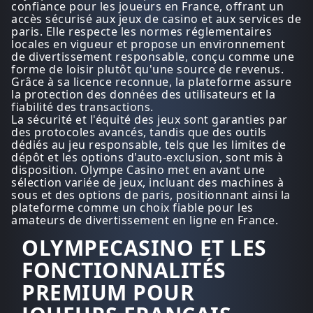
confiance pour les joueurs en France, offrant un
accès sécurisé aux jeux de casino et aux services de
paris. Elle respecte les normes réglementaires
locales en vigueur et propose un environnement
de divertissement responsable, conçu comme une
forme de loisir plutôt qu'une source de revenus.
Grâce à sa licence reconnue, la plateforme assure
la protection des données des utilisateurs et la
fiabilité des transactions.
La sécurité et l'équité des jeux sont garanties par
des protocoles avancés, tandis que des outils
dédiés au jeu responsable, tels que les limites de
dépôt et les options d'auto-exclusion, sont mis à
disposition. Olympe Casino met en avant une
sélection variée de jeux, incluant des machines à
sous et des options de paris, positionnant ainsi la
plateforme comme un choix fiable pour les
amateurs de divertissement en ligne en France.
OLYMPECASINO ET LES
FONCTIONNALITÉS
PREMIUM POUR